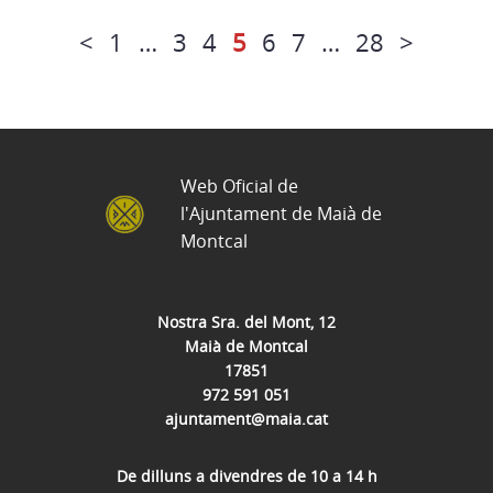
<
1
…
3
4
5
6
7
…
28
>
Web Oficial de
l'Ajuntament de Maià de
Montcal
Nostra Sra. del Mont, 12
Maià de Montcal
17851
972 591 051
ajuntament@maia.cat
De dilluns a divendres de 10 a 14 h